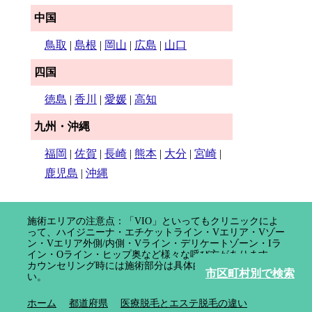
中国
鳥取
|
島根
|
岡山
|
広島
|
山口
四国
徳島
|
香川
|
愛媛
|
高知
九州・沖縄
福岡
|
佐賀
|
長崎
|
熊本
|
大分
|
宮崎
|
鹿児島
|
沖縄
施術エリアの注意点：「VIO」といってもクリニックによ
って、ハイジニーナ・エチケットライン・Vエリア・Vゾー
ン・Vエリア外側/内側・Vライン・デリケートゾーン・Iラ
イン・Oライン・ヒップ奥など様々な呼び方があります。
カウンセリング時には施術部分は具体的に確認してくださ
市区町村別で検索
い。
ホーム
都道府県
医療脱毛とエステ脱毛の違い