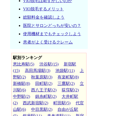
VIO脱毛は恥ずかしいのか
VIO脱毛するメリット
総額料金を確認しよう
医院とサロンどっちが安いの？
使用機材までもチェックしよう
患者がよく受けるクレーム
駅別ランキング
恵比寿駅(5)
渋谷駅(15)
新宿駅
(15)
高田馬場駅(3)
池袋駅(11)
上
野駅(2)
秋葉原駅(3)
有楽町駅(8)
新橋駅(8)
田町駅(2)
三鷹駅(2)
立
川駅(6)
西八王子駅(2)
荻窪駅(2)
中野駅(2)
錦糸町駅(2)
大井町駅
(2)
西武新宿駅(2)
町田駅(5)
代官
山駅(6)
中目黒駅(2)
自由が丘駅
(5)
銀座駅(11)
表参道駅(11)
新宿