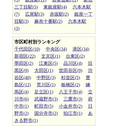
三丁目駅(5)
東銀座駅(4)
六本木駅
(7)
広尾駅(3)
赤坂駅(2)
銀座一丁
目駅(3)
麻布十番駅(2)
六本木駅
(3)
市区町村別ランキング
千代田区(10)
中央区(34)
港区(34)
新宿区(22)
文京区(1)
台東区(2)
墨田区(2)
江東区(5)
品川区(4)
目
黒区(9)
大田区(1)
世田谷区(9)
渋
谷区(40)
中野区(3)
杉並区(5)
豊
島区(12)
荒川区(1)
板橋区(2)
練
馬区(4)
足立区(1)
八王子市(4)
立
川市(6)
武蔵野市(3)
三鷹市(3)
府
中市(1)
町田市(5)
小金井市(2)
日
野市(2)
国分寺市(2)
狛江市(1)
あ
きる野市(1)