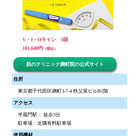
V・I・Oライン 5回
101,640円
（税込）
肌のクリニック麹町院の公式サイト
住所
東京都千代田区麹町3-7-4 秩父屋ビルB1階
アクセス
半蔵門駅： 徒歩3分
駐車場：近隣有料駐車場
使用機材