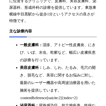
に位置するクリニックで、皮膚科、美容皮膚科、泌
尿器科、形成外科の診療を提供しています。東急東
横線中目黒駅から徒歩1分というアクセスの良さが
特徴です。
主な診療内容
一般皮膚科：
湿疹、アトピー性皮膚炎、にき
び、いぼ、水虫、乾癬など、幅広い皮膚疾患
の診療を行っています。
美容皮膚科：
しみ、しわ、たるみ、毛穴の開
き、脱毛など、美容に関するお悩みに対し、
最新のレーザー機器や高周波治療器を用いた
施術を提供しています。
:contentReference[oaicite:2]{index=2}
泌尿器科：
尿路感染症、前立腺疾患、性病な