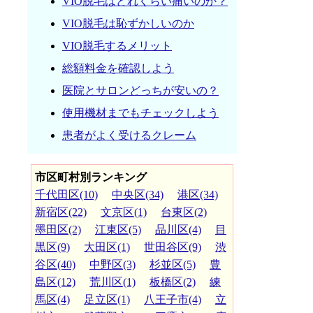
VIO脱毛はどれくらい痛いのか？
VIO脱毛は恥ずかしいのか
VIO脱毛するメリット
総額料金を確認しよう
医院とサロンどっちが安いの？
使用機材までもチェックしよう
患者がよく受けるクレーム
市区町村別ランキング
千代田区(10)
中央区(34)
港区(34)
新宿区(22)
文京区(1)
台東区(2)
墨田区(2)
江東区(5)
品川区(4)
目
黒区(9)
大田区(1)
世田谷区(9)
渋
谷区(40)
中野区(3)
杉並区(5)
豊
島区(12)
荒川区(1)
板橋区(2)
練
馬区(4)
足立区(1)
八王子市(4)
立