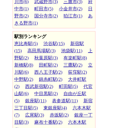
川市(6)
武蔵野市(3)
三鷹市(3)
府
中市(1)
町田市(5)
小金井市(2)
日
野市(2)
国分寺市(2)
狛江市(1)
あ
きる野市(1)
駅別ランキング
恵比寿駅(5)
渋谷駅(15)
新宿駅
(15)
高田馬場駅(3)
池袋駅(11)
上
野駅(2)
秋葉原駅(3)
有楽町駅(8)
新橋駅(8)
田町駅(2)
三鷹駅(2)
立
川駅(6)
西八王子駅(2)
荻窪駅(2)
中野駅(2)
錦糸町駅(2)
大井町駅
(2)
西武新宿駅(2)
町田駅(5)
代官
山駅(6)
中目黒駅(2)
自由が丘駅
(5)
銀座駅(11)
表参道駅(11)
新宿
三丁目駅(5)
東銀座駅(4)
六本木駅
(7)
広尾駅(3)
赤坂駅(2)
銀座一丁
目駅(3)
麻布十番駅(2)
六本木駅