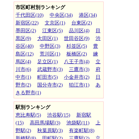
市区町村別ランキング
千代田区(10)
中央区(34)
港区(34)
新宿区(22)
文京区(1)
台東区(2)
墨田区(2)
江東区(5)
品川区(4)
目
黒区(9)
大田区(1)
世田谷区(9)
渋
谷区(40)
中野区(3)
杉並区(5)
豊
島区(12)
荒川区(1)
板橋区(2)
練
馬区(4)
足立区(1)
八王子市(4)
立
川市(6)
武蔵野市(3)
三鷹市(3)
府
中市(1)
町田市(5)
小金井市(2)
日
野市(2)
国分寺市(2)
狛江市(1)
あ
きる野市(1)
駅別ランキング
恵比寿駅(5)
渋谷駅(15)
新宿駅
(15)
高田馬場駅(3)
池袋駅(11)
上
野駅(2)
秋葉原駅(3)
有楽町駅(8)
新橋駅(8)
田町駅(2)
三鷹駅(2)
立