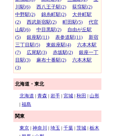
川駅(6)
西八王子駅(2)
荻窪駅(2)
中野駅(2)
錦糸町駅(2)
大井町駅
(2)
西武新宿駅(2)
町田駅(5)
代官
山駅(6)
中目黒駅(2)
自由が丘駅
(5)
銀座駅(11)
表参道駅(11)
新宿
三丁目駅(5)
東銀座駅(4)
六本木駅
(7)
広尾駅(3)
赤坂駅(2)
銀座一丁
目駅(3)
麻布十番駅(2)
六本木駅
(3)
北海道・東北
北海道
|
青森
|
岩手
|
宮城
|
秋田
|
山形
|
福島
関東
東京
|
神奈川
|
埼玉
|
千葉
|
茨城
|
栃木