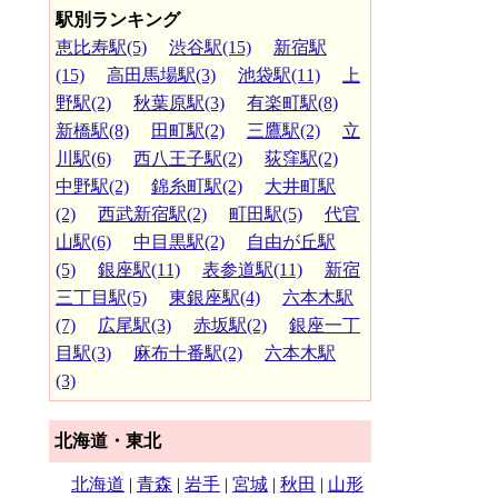
駅別ランキング
恵比寿駅(5)
渋谷駅(15)
新宿駅
(15)
高田馬場駅(3)
池袋駅(11)
上
野駅(2)
秋葉原駅(3)
有楽町駅(8)
新橋駅(8)
田町駅(2)
三鷹駅(2)
立
川駅(6)
西八王子駅(2)
荻窪駅(2)
中野駅(2)
錦糸町駅(2)
大井町駅
(2)
西武新宿駅(2)
町田駅(5)
代官
山駅(6)
中目黒駅(2)
自由が丘駅
(5)
銀座駅(11)
表参道駅(11)
新宿
三丁目駅(5)
東銀座駅(4)
六本木駅
(7)
広尾駅(3)
赤坂駅(2)
銀座一丁
目駅(3)
麻布十番駅(2)
六本木駅
(3)
北海道・東北
北海道
|
青森
|
岩手
|
宮城
|
秋田
|
山形