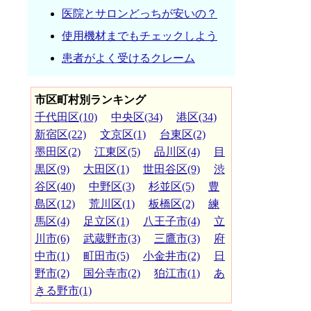
医院とサロンどっちが安いの？
使用機材までもチェックしよう
患者がよく受けるクレーム
市区町村別ランキング
千代田区(10)
中央区(34)
港区(34)
新宿区(22)
文京区(1)
台東区(2)
墨田区(2)
江東区(5)
品川区(4)
目
黒区(9)
大田区(1)
世田谷区(9)
渋
谷区(40)
中野区(3)
杉並区(5)
豊
島区(12)
荒川区(1)
板橋区(2)
練
馬区(4)
足立区(1)
八王子市(4)
立
川市(6)
武蔵野市(3)
三鷹市(3)
府
中市(1)
町田市(5)
小金井市(2)
日
野市(2)
国分寺市(2)
狛江市(1)
あ
きる野市(1)