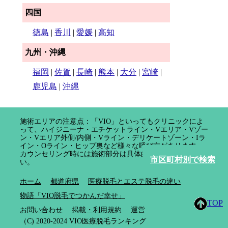
四国
徳島
|
香川
|
愛媛
|
高知
九州・沖縄
福岡
|
佐賀
|
長崎
|
熊本
|
大分
|
宮崎
|
鹿児島
|
沖縄
施術エリアの注意点：「VIO」といってもクリニックによ
って、ハイジニーナ・エチケットライン・Vエリア・Vゾー
ン・Vエリア外側/内側・Vライン・デリケートゾーン・Iラ
イン・Oライン・ヒップ奥など様々な呼び方があります。
カウンセリング時には施術部分は具体的に確認してくださ
市区町村別で検索
い。
ホーム
都道府県
医療脱毛とエステ脱毛の違い
物語「VIO脱毛でつかんだ幸せ」
TOP
お問い合わせ
掲載・利用規約
運営
（C) 2020-2024 VIO医療脱毛ランキング