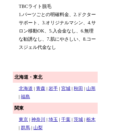
TBCライト脱毛
1.パーツごとの明確料金、2.ドクター
サポート、3.オリジナルマシン、4.サ
ロン移動OK、5.入会金なし、6.無理
な勧誘なし、7.肌にやさしい、8.コー
スジェル代金なし
北海道・東北
北海道
|
青森
|
岩手
|
宮城
|
秋田
|
山形
|
福島
関東
東京
|
神奈川
|
埼玉
|
千葉
|
茨城
|
栃木
|
群馬
|
山梨