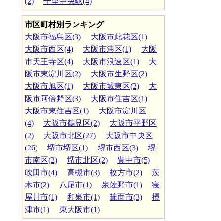
(2)
千里中央駅(4)
市区町村別ランキング
大阪市福島区(3)
大阪市此花区(1)
大阪市西区(4)
大阪市港区(1)
大阪
市天王寺区(4)
大阪市浪速区(1)
大
阪市東淀川区(2)
大阪市生野区(2)
大阪市旭区(1)
大阪市城東区(2)
大
阪市阿倍野区(3)
大阪市住吉区(1)
大阪市東住吉区(1)
大阪市淀川区
(4)
大阪市鶴見区(2)
大阪市平野区
(2)
大阪市北区(27)
大阪市中央区
(26)
堺市堺区(1)
堺市西区(3)
堺
市南区(2)
堺市北区(2)
豊中市(5)
吹田市(4)
高槻市(3)
枚方市(2)
茨
木市(2)
八尾市(1)
泉佐野市(1)
寝
屋川市(1)
和泉市(1)
箕面市(3)
摂
津市(1)
東大阪市(1)