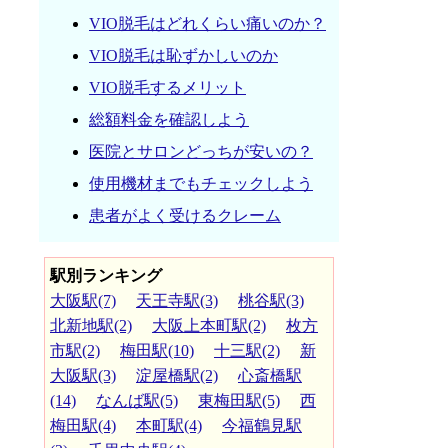
VIO脱毛はどれくらい痛いのか？
VIO脱毛は恥ずかしいのか
VIO脱毛するメリット
総額料金を確認しよう
医院とサロンどっちが安いの？
使用機材までもチェックしよう
患者がよく受けるクレーム
駅別ランキング
大阪駅(7)
天王寺駅(3)
桃谷駅(3)
北新地駅(2)
大阪上本町駅(2)
枚方
市駅(2)
梅田駅(10)
十三駅(2)
新
大阪駅(3)
淀屋橋駅(2)
心斎橋駅
(14)
なんば駅(5)
東梅田駅(5)
西
梅田駅(4)
本町駅(4)
今福鶴見駅