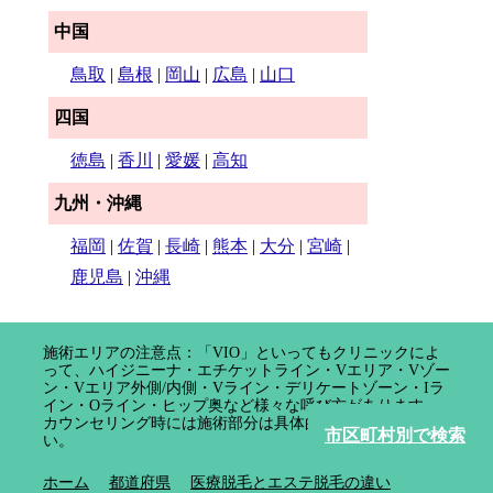
中国
鳥取
|
島根
|
岡山
|
広島
|
山口
四国
徳島
|
香川
|
愛媛
|
高知
九州・沖縄
福岡
|
佐賀
|
長崎
|
熊本
|
大分
|
宮崎
|
鹿児島
|
沖縄
施術エリアの注意点：「VIO」といってもクリニックによ
って、ハイジニーナ・エチケットライン・Vエリア・Vゾー
ン・Vエリア外側/内側・Vライン・デリケートゾーン・Iラ
イン・Oライン・ヒップ奥など様々な呼び方があります。
カウンセリング時には施術部分は具体的に確認してくださ
市区町村別で検索
い。
ホーム
都道府県
医療脱毛とエステ脱毛の違い