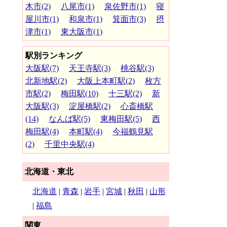
木市(2)
八尾市(1)
泉佐野市(1)
寝
屋川市(1)
和泉市(1)
箕面市(3)
摂
津市(1)
東大阪市(1)
駅別ランキング
大阪駅(7)
天王寺駅(3)
桃谷駅(3)
北新地駅(2)
大阪上本町駅(2)
枚方
市駅(2)
梅田駅(10)
十三駅(2)
新
大阪駅(3)
淀屋橋駅(2)
心斎橋駅
(14)
なんば駅(5)
東梅田駅(5)
西
梅田駅(4)
本町駅(4)
今福鶴見駅
(2)
千里中央駅(4)
北海道・東北
北海道
|
青森
|
岩手
|
宮城
|
秋田
|
山形
|
福島
関東