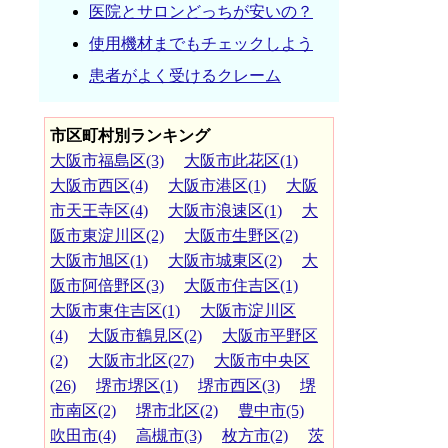
医院とサロンどっちが安いの？
使用機材までもチェックしよう
患者がよく受けるクレーム
市区町村別ランキング
大阪市福島区(3)
大阪市此花区(1)
大阪市西区(4)
大阪市港区(1)
大阪
市天王寺区(4)
大阪市浪速区(1)
大
阪市東淀川区(2)
大阪市生野区(2)
大阪市旭区(1)
大阪市城東区(2)
大
阪市阿倍野区(3)
大阪市住吉区(1)
大阪市東住吉区(1)
大阪市淀川区
(4)
大阪市鶴見区(2)
大阪市平野区
(2)
大阪市北区(27)
大阪市中央区
(26)
堺市堺区(1)
堺市西区(3)
堺
市南区(2)
堺市北区(2)
豊中市(5)
吹田市(4)
高槻市(3)
枚方市(2)
茨