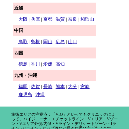
近畿
大阪
|
兵庫
|
京都
|
滋賀
|
奈良
|
和歌山
中国
鳥取
|
島根
|
岡山
|
広島
|
山口
四国
徳島
|
香川
|
愛媛
|
高知
九州・沖縄
福岡
|
佐賀
|
長崎
|
熊本
|
大分
|
宮崎
|
鹿児島
|
沖縄
施術エリアの注意点：「VIO」といってもクリニックによ
って、ハイジニーナ・エチケットライン・Vエリア・Vゾー
ン・Vエリア外側/内側・Vライン・デリケートゾーン・Iラ
イン・Oライン・ヒップ奥など様々な呼び方があります。