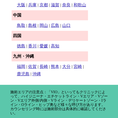
大阪
|
兵庫
|
京都
|
滋賀
|
奈良
|
和歌山
中国
鳥取
|
島根
|
岡山
|
広島
|
山口
四国
徳島
|
香川
|
愛媛
|
高知
九州・沖縄
福岡
|
佐賀
|
長崎
|
熊本
|
大分
|
宮崎
|
鹿児島
|
沖縄
施術エリアの注意点：「VIO」といってもクリニックによ
って、ハイジニーナ・エチケットライン・Vエリア・Vゾー
ン・Vエリア外側/内側・Vライン・デリケートゾーン・Iラ
イン・Oライン・ヒップ奥など様々な呼び方があります。
カウンセリング時には施術部分は具体的に確認してくださ
い。