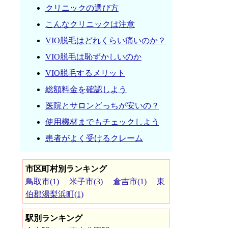
クリニックの選び方
こんなクリニックは注意
VIO脱毛はどれくらい痛いのか？
VIO脱毛は恥ずかしいのか
VIO脱毛するメリット
総額料金を確認しよう
医院とサロンどっちが安いの？
使用機材までもチェックしよう
患者がよく受けるクレーム
市区町村別ランキング
鳥取市(1)
米子市(3)
倉吉市(1)
東
伯郡湯梨浜町(1)
駅別ランキング