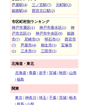
芦屋駅(4)
三ノ宮駅(7)
元町駅(2)
姫路駅(4)
西宮北口駅(2)
市区町村別ランキング
神戸市灘区(1)
神戸市垂水区(1)
神
戸市北区(1)
神戸市中央区(9)
姫路
市(7)
尼崎市(3)
明石市(1)
西宮市
(7)
芦屋市(4)
相生市(1)
宝塚市
(1)
三木市(1)
三田市(1)
北海道・東北
北海道
|
青森
|
岩手
|
宮城
|
秋田
|
山形
|
福島
関東
東京
|
神奈川
|
埼玉
|
千葉
|
茨城
|
栃木
|
群馬
|
山梨