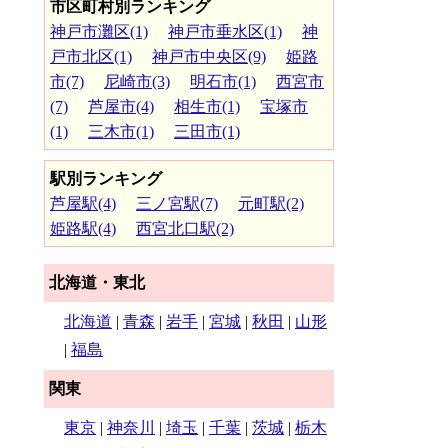
市区町村別ランキング
神戸市灘区(1)
神戸市垂水区(1)
神
戸市北区(1)
神戸市中央区(9)
姫路
市(7)
尼崎市(3)
明石市(1)
西宮市
(7)
芦屋市(4)
相生市(1)
宝塚市
(1)
三木市(1)
三田市(1)
駅別ランキング
芦屋駅(4)
三ノ宮駅(7)
元町駅(2)
姫路駅(4)
西宮北口駅(2)
北海道・東北
北海道
|
青森
|
岩手
|
宮城
|
秋田
|
山形
|
福島
関東
東京
|
神奈川
|
埼玉
|
千葉
|
茨城
|
栃木