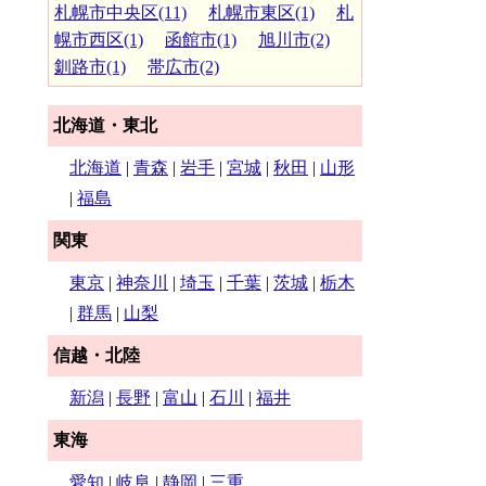
札幌市中央区(11)
札幌市東区(1)
札
幌市西区(1)
函館市(1)
旭川市(2)
釧路市(1)
帯広市(2)
北海道・東北
北海道
|
青森
|
岩手
|
宮城
|
秋田
|
山形
|
福島
関東
東京
|
神奈川
|
埼玉
|
千葉
|
茨城
|
栃木
|
群馬
|
山梨
信越・北陸
新潟
|
長野
|
富山
|
石川
|
福井
東海
愛知
|
岐阜
|
静岡
|
三重