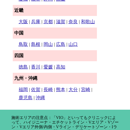
近畿
大阪
|
兵庫
|
京都
|
滋賀
|
奈良
|
和歌山
中国
鳥取
|
島根
|
岡山
|
広島
|
山口
四国
徳島
|
香川
|
愛媛
|
高知
九州・沖縄
福岡
|
佐賀
|
長崎
|
熊本
|
大分
|
宮崎
|
鹿児島
|
沖縄
施術エリアの注意点：「VIO」といってもクリニックによ
って、ハイジニーナ・エチケットライン・Vエリア・Vゾー
ン・Vエリア外側/内側・Vライン・デリケートゾーン・Iラ