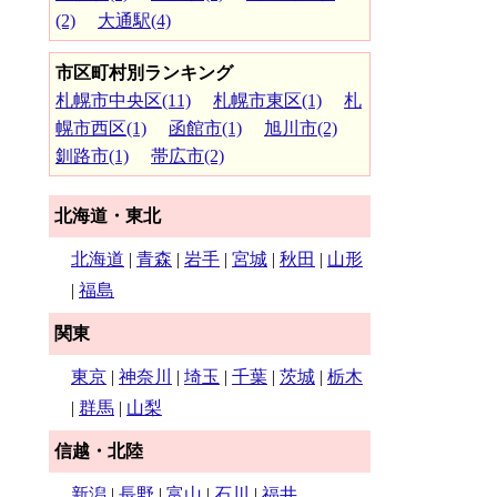
(2)
大通駅(4)
市区町村別ランキング
札幌市中央区(11)
札幌市東区(1)
札
幌市西区(1)
函館市(1)
旭川市(2)
釧路市(1)
帯広市(2)
北海道・東北
北海道
|
青森
|
岩手
|
宮城
|
秋田
|
山形
|
福島
関東
東京
|
神奈川
|
埼玉
|
千葉
|
茨城
|
栃木
|
群馬
|
山梨
信越・北陸
新潟
|
長野
|
富山
|
石川
|
福井