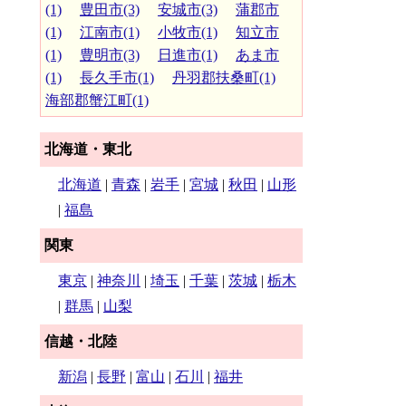
(1)
豊田市(3)
安城市(3)
蒲郡市
(1)
江南市(1)
小牧市(1)
知立市
(1)
豊明市(3)
日進市(1)
あま市
(1)
長久手市(1)
丹羽郡扶桑町(1)
海部郡蟹江町(1)
北海道・東北
北海道
|
青森
|
岩手
|
宮城
|
秋田
|
山形
|
福島
関東
東京
|
神奈川
|
埼玉
|
千葉
|
茨城
|
栃木
|
群馬
|
山梨
信越・北陸
新潟
|
長野
|
富山
|
石川
|
福井