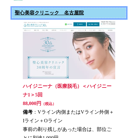
聖心美容クリニック 名古屋院
ハイジニーナ（医療脱毛）＜ハイジニー
ナ1＞5回
88,000円
（税込）
備考
：Vライン内側またはVライン外側＋
Iライン＋Oライン
事前の剃り残しがあった場合は、部位ご
とに別途1,000円