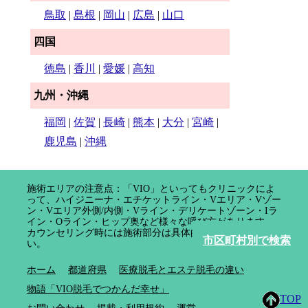
鳥取
|
島根
|
岡山
|
広島
|
山口
四国
徳島
|
香川
|
愛媛
|
高知
九州・沖縄
福岡
|
佐賀
|
長崎
|
熊本
|
大分
|
宮崎
|
鹿児島
|
沖縄
施術エリアの注意点：「VIO」といってもクリニックによ
って、ハイジニーナ・エチケットライン・Vエリア・Vゾー
ン・Vエリア外側/内側・Vライン・デリケートゾーン・Iラ
イン・Oライン・ヒップ奥など様々な呼び方があります。
カウンセリング時には施術部分は具体的に確認してくださ
市区町村別で検索
い。
ホーム
都道府県
医療脱毛とエステ脱毛の違い
物語「VIO脱毛でつかんだ幸せ」
TOP