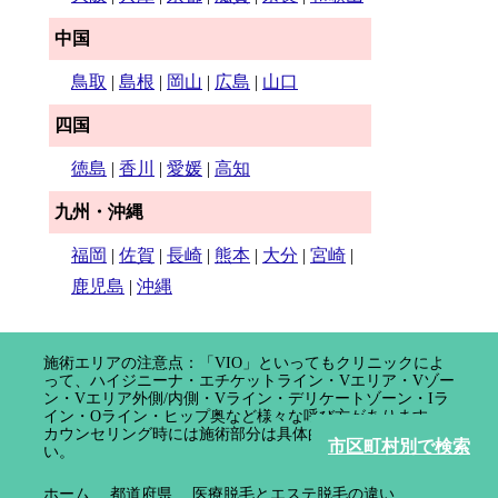
中国
鳥取
|
島根
|
岡山
|
広島
|
山口
四国
徳島
|
香川
|
愛媛
|
高知
九州・沖縄
福岡
|
佐賀
|
長崎
|
熊本
|
大分
|
宮崎
|
鹿児島
|
沖縄
施術エリアの注意点：「VIO」といってもクリニックによ
って、ハイジニーナ・エチケットライン・Vエリア・Vゾー
ン・Vエリア外側/内側・Vライン・デリケートゾーン・Iラ
イン・Oライン・ヒップ奥など様々な呼び方があります。
カウンセリング時には施術部分は具体的に確認してくださ
市区町村別で検索
い。
ホーム
都道府県
医療脱毛とエステ脱毛の違い