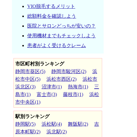
VIO脱毛するメリット
総額料金を確認しよう
医院とサロンどっちが安いの？
使用機材までもチェックしよう
患者がよく受けるクレーム
市区町村別ランキング
静岡市葵区(5)
静岡市駿河区(2)
浜
松市中区(5)
浜松市西区(2)
浜松市
浜北区(3)
沼津市(1)
熱海市(1)
三
島市(1)
富士市(3)
藤枝市(1)
浜松
市中央区(1)
駅別ランキング
静岡駅(5)
浜松駅(4)
舞阪駅(2)
吉
原本町駅(2)
浜北駅(2)