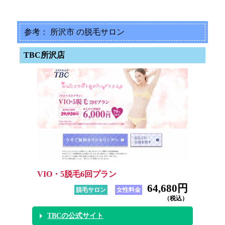
参考： 所沢市 の脱毛サロン
TBC所沢店
VIO・5脱毛6回プラン
64,680円
脱毛サロン
女性料金
（税込）
TBCの公式サイト