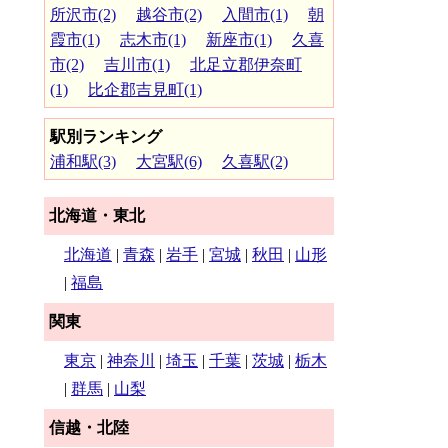
所沢市(2)
越谷市(2)
入間市(1)
朝
霞市(1)
志木市(1)
新座市(1)
久喜
市(2)
吉川市(1)
北足立郡伊奈町
(1)
比企郡吉見町(1)
駅別ランキング
浦和駅(3)
大宮駅(6)
久喜駅(2)
北海道・東北
北海道
|
青森
|
岩手
|
宮城
|
秋田
|
山形
|
福島
関東
東京
|
神奈川
|
埼玉
|
千葉
|
茨城
|
栃木
|
群馬
|
山梨
信越・北陸