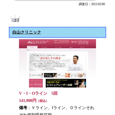
調査日：2021/02/06
白山クリニック
V・I・Oライン 5回
141,900円
（税込）
備考
：Ｖライン、Ⅰライン、Ｏラインそれ
ぞれ個別照射可能