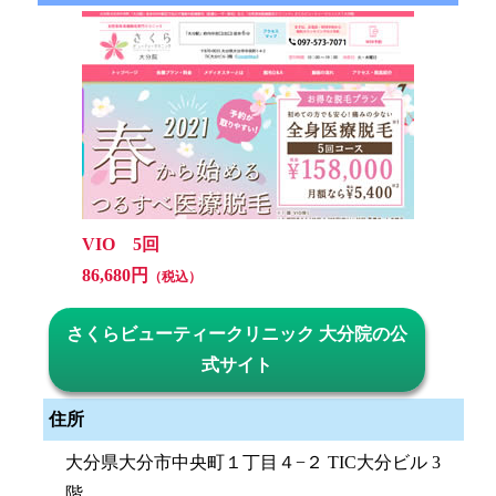
VIO 5回
86,680円
（税込）
さくらビューティークリニック 大分院の公
式サイト
住所
大分県大分市中央町１丁目４−２ TIC大分ビル 3
階