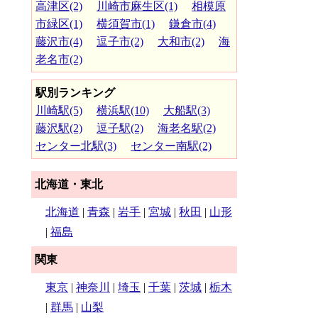
高津区(2)
川崎市麻生区(1)
相模原
市緑区(1)
横須賀市(1)
鎌倉市(4)
藤沢市(4)
逗子市(2)
大和市(2)
海
老名市(2)
駅別ランキング
川崎駅(5)
横浜駅(10)
大船駅(3)
藤沢駅(2)
逗子駅(2)
海老名駅(2)
センター北駅(3)
センター南駅(2)
北海道・東北
北海道
|
青森
|
岩手
|
宮城
|
秋田
|
山形
|
福島
関東
東京
|
神奈川
|
埼玉
|
千葉
|
茨城
|
栃木
|
群馬
|
山梨