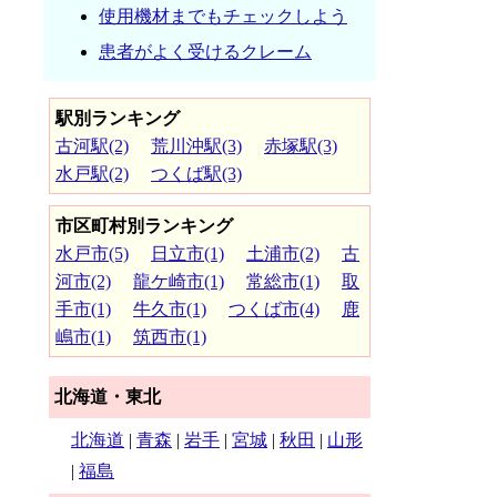
使用機材までもチェックしよう
患者がよく受けるクレーム
駅別ランキング
古河駅(2)
荒川沖駅(3)
赤塚駅(3)
水戸駅(2)
つくば駅(3)
市区町村別ランキング
水戸市(5)
日立市(1)
土浦市(2)
古
河市(2)
龍ケ崎市(1)
常総市(1)
取
手市(1)
牛久市(1)
つくば市(4)
鹿
嶋市(1)
筑西市(1)
北海道・東北
北海道
|
青森
|
岩手
|
宮城
|
秋田
|
山形
|
福島