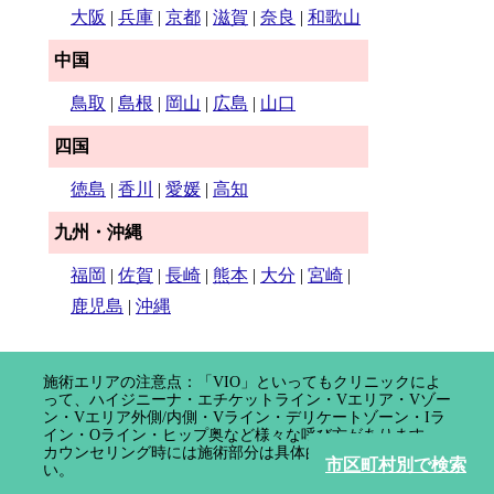
大阪
|
兵庫
|
京都
|
滋賀
|
奈良
|
和歌山
中国
鳥取
|
島根
|
岡山
|
広島
|
山口
四国
徳島
|
香川
|
愛媛
|
高知
九州・沖縄
福岡
|
佐賀
|
長崎
|
熊本
|
大分
|
宮崎
|
鹿児島
|
沖縄
施術エリアの注意点：「VIO」といってもクリニックによ
って、ハイジニーナ・エチケットライン・Vエリア・Vゾー
ン・Vエリア外側/内側・Vライン・デリケートゾーン・Iラ
イン・Oライン・ヒップ奥など様々な呼び方があります。
カウンセリング時には施術部分は具体的に確認してくださ
市区町村別で検索
い。