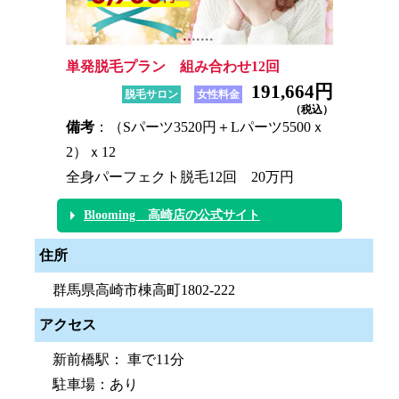
単発脱毛プラン 組み合わせ12回
191,664円
脱毛サロン
女性料金
（税込）
備考
：（Sパーツ3520円＋Lパーツ5500ｘ
2）ｘ12
全身パーフェクト脱毛12回 20万円
Blooming 高崎店の公式サイト
住所
群馬県高崎市棟高町1802-222
アクセス
新前橋駅： 車で11分
駐車場：あり